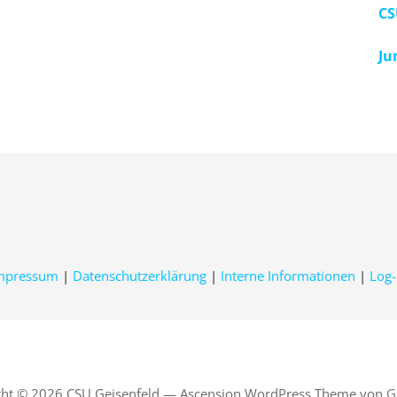
CS
Ju
mpressum
|
Datenschutzerklärung
|
Interne Informationen
|
Log-
ght © 2026 CSU Geisenfeld — Ascension WordPress Theme von
G