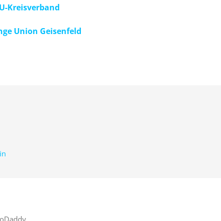
U-Kreisverband
nge Union Geisenfeld
in
oDaddy