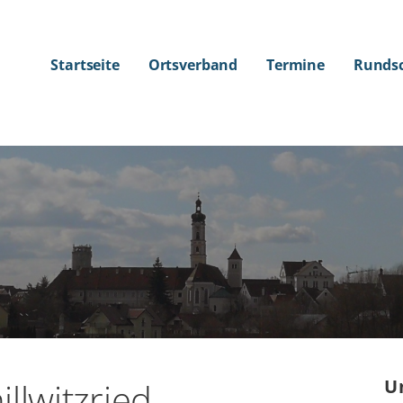
Startseite
Ortsverband
Termine
Runds
llwitzried
U