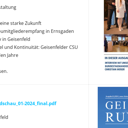
staltung
eine starke Zukunft
Neumitgliederempfang in Ernsgaden
 in Geisenfeld
 und Kontinuität: Geisenfelder CSU
den Jahre
sen.
dschau_01-2024_final.pdf
feld