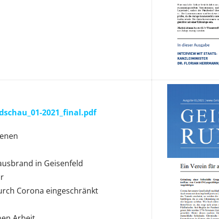
dschau_01-2021_final.pdf
fenen
Hausbrand in Geisenfeld
r
urch Corona eingeschränkt
hen Arbeit