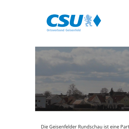
Zum
Inhalt
springen
CSU Geisenfeld
WEIL WIR DAS MACHEN!
Die Geisenfelder Rundschau ist eine Part