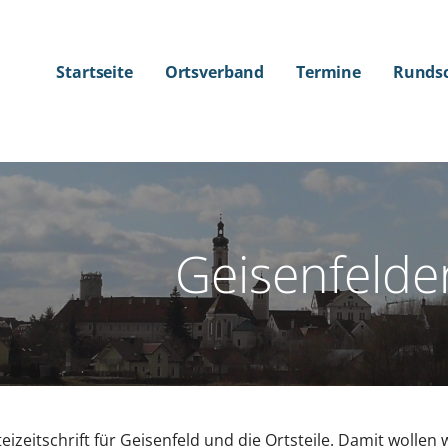
Startseite
Ortsverband
Termine
Runds
Geisenfeld
eizeitschrift für Geisenfeld und die Ortsteile. Damit wolle