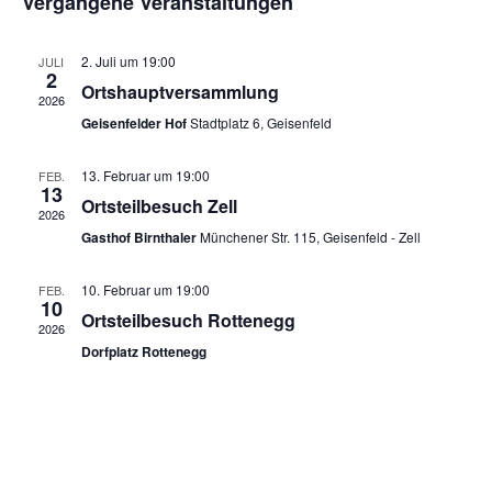
Vergangene Veranstaltungen
t
w
l
e
t
ä
2. Juli um 19:00
JULI
u
n
2
h
Ortshauptversammlung
n
2026
-
l
g
Geisenfelder Hof
Stadtplatz 6, Geisenfeld
N
e
A
a
n
n
13. Februar um 19:00
FEB.
13
s
v
Ortsteilbesuch Zell
.
2026
i
i
Gasthof Birnthaler
Münchener Str. 115, Geisenfeld - Zell
c
g
h
t
10. Februar um 19:00
a
FEB.
10
e
Ortsteilbesuch Rottenegg
t
2026
n
Dorfplatz Rottenegg
i
-
o
N
a
n
v
i
g