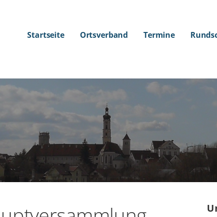
Startseite
Ortsverband
Termine
Runds
auptversammlung
U