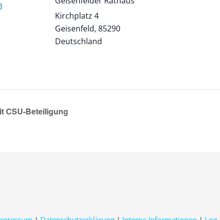
Geisenfelder Rathaus
3
Kirchplatz 4
Geisenfeld
,
85290
Deutschland
t CSU-Beteiligung
mpressum
|
Datenschutzerklärung
|
Interne Informationen
|
Log-