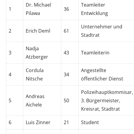
Dr. Michael
Teamleiter
1
36
Pilawa
Entwicklung
Unternehmer und
2
Erich Deml
61
Stadtrat
Nadja
3
43
Teamleiterin
Atzberger
Cordula
Angestellte
4
34
Nitsche
öffentlicher Dienst
Polizeihauptkommisar,
Andreas
5
50
3. Bürgermeister,
Aichele
Kreisrat, Stadtrat
6
Luis Zinner
21
Student