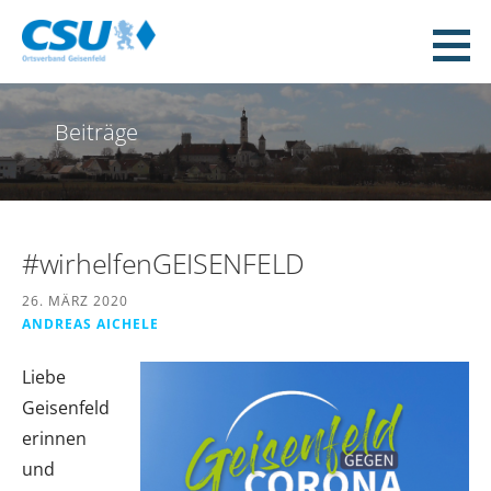
Zum
Inhalt
CSU Geisenfeld
springen
WEIL WIR DAS MACHEN!
Beiträge
#wirhelfenGEISENFELD
26. MÄRZ 2020
ANDREAS AICHELE
Liebe
Geisenfeld
erinnen
und