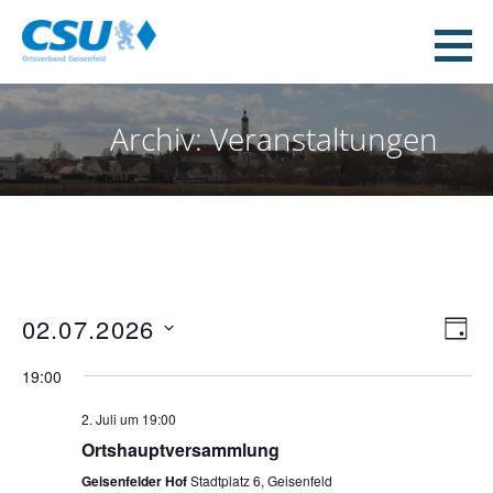
Zum
Inhalt
CSU Geisenfeld
springen
WEIL WIR DAS MACHEN!
Archiv: Veranstaltungen
02.07.2026
A
V
T
e
n
D
A
r
19:00
s
G
a
a
i
n
2. Juli um 19:00
t
s
c
Ortshauptversammlung
u
t
h
Geisenfelder Hof
Stadtplatz 6, Geisenfeld
m
a