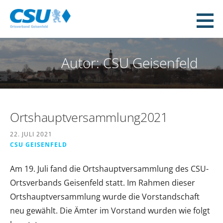
Zum
Inhalt
CSU Geisenfeld
springen
WEIL WIR DAS MACHEN!
Autor: CSU Geisenfeld
Ortshauptversammlung2021
22. JULI 2021
CSU GEISENFELD
Am 19. Juli fand die Ortshauptversammlung des CSU-
Ortsverbands Geisenfeld statt. Im Rahmen dieser
Ortshauptversammlung wurde die Vorstandschaft
neu gewählt. Die Ämter im Vorstand wurden wie folgt